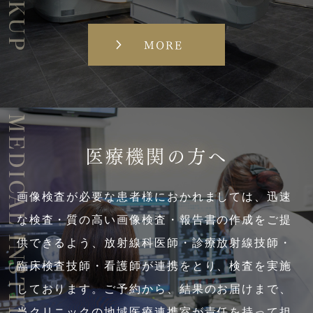
MORE
MEDICAL INSTITUTIONS
医療機関の方へ
画像検査が必要な患者様におかれましては、迅速
な検査・質の高い画像検査・報告書の作成をご提
供できるよう、放射線科医師・診療放射線技師・
臨床検査技師・看護師が連携をとり、検査を実施
しております。ご予約から、結果のお届けまで、
当クリニックの地域医療連携室が責任を持って担