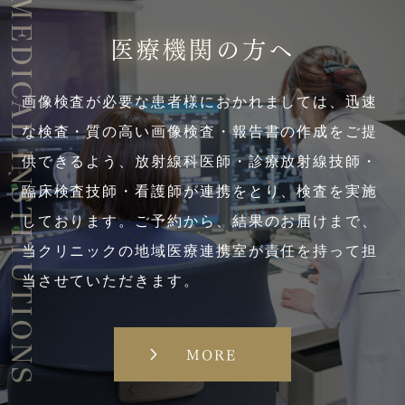
MEDICAL INSTITUTIONS
医療機関の方へ
画像検査が必要な患者様におかれましては、迅速
な検査・質の高い画像検査・報告書の作成をご提
供できるよう、放射線科医師・診療放射線技師・
臨床検査技師・看護師が連携をとり、検査を実施
しております。ご予約から、結果のお届けまで、
当クリニックの地域医療連携室が責任を持って担
当させていただきます。
MORE