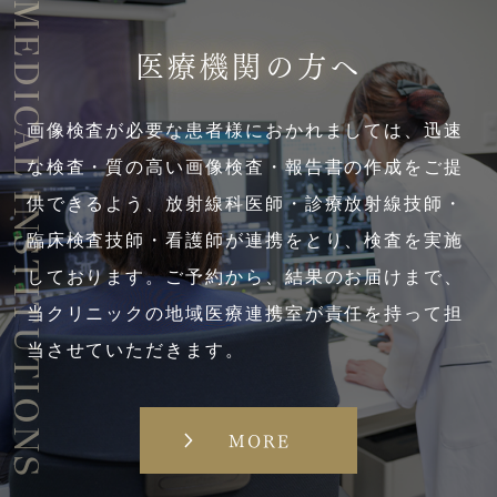
MEDICAL INSTITUTIONS
医療機関の方へ
画像検査が必要な患者様におかれましては、迅速
な検査・質の高い画像検査・報告書の作成をご提
供できるよう、放射線科医師・診療放射線技師・
臨床検査技師・看護師が連携をとり、検査を実施
しております。ご予約から、結果のお届けまで、
当クリニックの地域医療連携室が責任を持って担
当させていただきます。
MORE